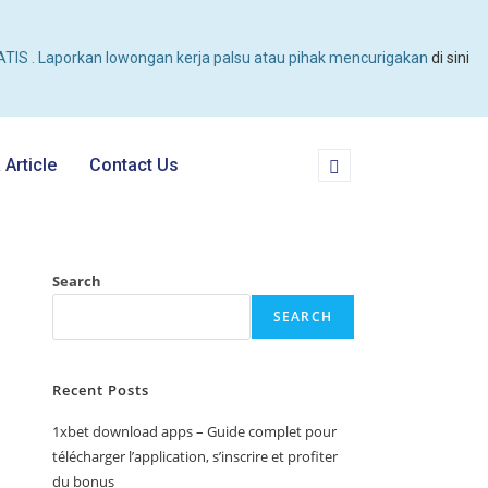
TIS . Laporkan lowongan kerja palsu atau pihak mencurigakan
di sini
Article
Contact Us
Search
SEARCH
Recent Posts
1xbet download apps – Guide complet pour
télécharger l’application, s’inscrire et profiter
du bonus