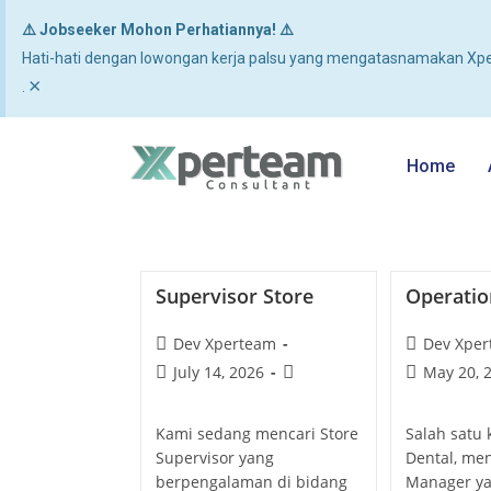
⚠️ Jobseeker Mohon Perhatiannya! ⚠️
Hati-hati dengan lowongan kerja palsu yang mengatasnamakan Xpe
×
.
Home
Supervisor Store
Operati
Dev Xperteam
Dev Xpe
July 14, 2026
May 20, 
Kami sedang mencari Store
Salah satu 
Supervisor yang
Dental, me
berpengalaman di bidang
Manager ya