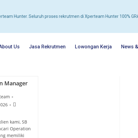
rteam Hunter. Seluruh proses rekrutmen di Xperteam Hunter 100% GRA
About Us
Jasa Rekrutmen
Lowongan Kerja
News & 
on Manager
rteam
2026
klien kami, SB
ncari Operation
ng memiliki