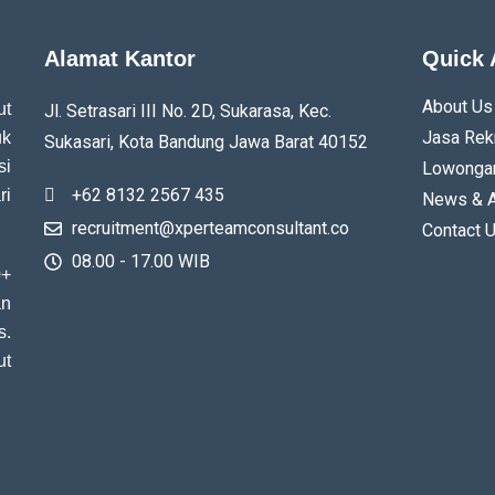
Alamat Kantor
Quick 
About Us
ut
Jl. Setrasari III No. 2D, Sukarasa, Kec.
Jasa Rek
uk
Sukasari, Kota Bandung
Jawa Barat
40152
si
Lowongan
+62 8132 2567 435
ri
News & A
recruitment@xperteamconsultant.co
Contact 
08.00 - 17.00 WIB
0+
an
s.
ut