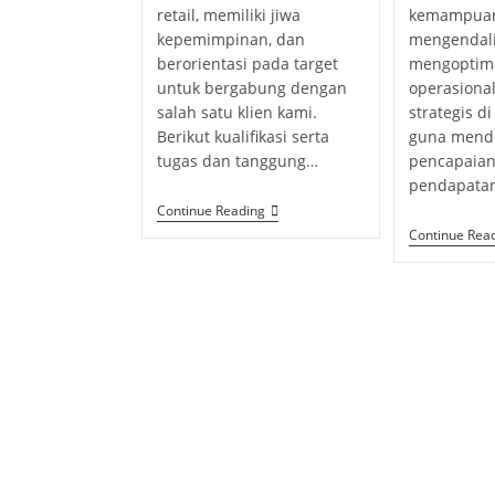
retail, memiliki jiwa
kemampuan
kepemimpinan, dan
mengendali
berorientasi pada target
mengoptima
untuk bergabung dengan
operasional
salah satu klien kami.
strategis d
Berikut kualifikasi serta
guna mend
tugas dan tanggung…
pencapaian
pendapata
Continue Reading
Continue Rea