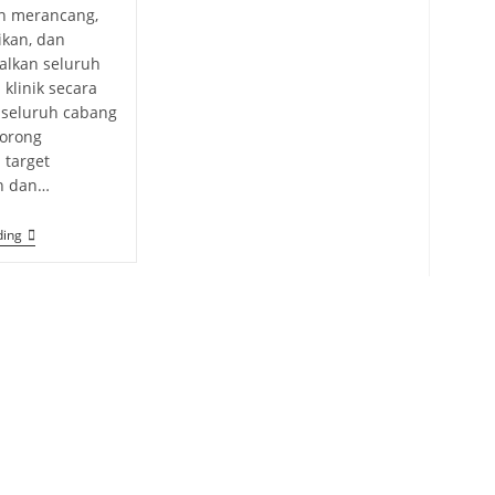
 merancang,
kan, dan
lkan seluruh
 klinik secara
i seluruh cabang
orong
 target
n dan…
ding