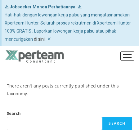
⚠️ Jobseeker Mohon Perhatiannya! ⚠️
Hati-hati dengan lowongan kerja palsu yang mengatasnamakan
Xperteam Hunter. Seluruh proses rekrutmen di Xperteam Hunter
100% GRATIS . Laporkan lowongan kerja palsu atau pihak
×
mencurigakan
di sini
.
There aren't any posts currently published under this
taxonomy.
Search
SEARCH