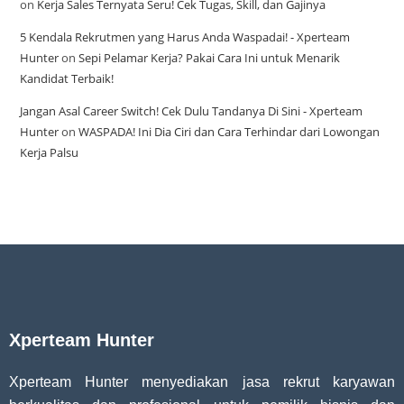
on
Kerja Sales Ternyata Seru! Cek Tugas, Skill, dan Gajinya
5 Kendala Rekrutmen yang Harus Anda Waspadai! - Xperteam
Hunter
on
Sepi Pelamar Kerja? Pakai Cara Ini untuk Menarik
Kandidat Terbaik!
Jangan Asal Career Switch! Cek Dulu Tandanya Di Sini - Xperteam
Hunter
on
WASPADA! Ini Dia Ciri dan Cara Terhindar dari Lowongan
Kerja Palsu
Xperteam Hunter
Xperteam Hunter menyediakan jasa rekrut karyawan