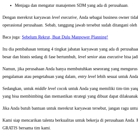
Menjaga dan mengatur manajemen SDM yang ada di perusahaan.
Dengan merekrut karyawan
level executive
, Anda sebagai business owner tidak
operasional perusahaan. Sebab, tanggung jawab tersebut sudah ditangani ole
Baca juga:
Sebelum Rekrut, Buat Dulu Manpower Planning!
Itu dia pembahasan tentang 4 tingkat jabatan karyawan yang ada di perusaha
besar dan bisnis sedang di fase bertumbuh,
level senior
atau
executive
bisa jad
Namun, jika perusahaan Anda hanya membutuhkan seseorang yang mengurus h
pengalaman atau pengetahuan yang dalam,
entry level
lebih sesuai untuk Anda
Sedangkan, untuk
middle level
cocok untuk Anda yang memiliki tim-tim yan
yang bisa membimbing dan memastikan strategi yang dibuat dapat dilaksanak
Jika Anda butuh bantuan untuk merekrut karyawan tersebut, jangan ragu unt
Kami siap mencarikan talenta berkualitas untuk bekerja di perusahaan Anda. 
GRATIS bersama tim kami.