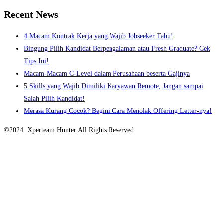
Recent News
4 Macam Kontrak Kerja yang Wajib Jobseeker Tahu!
Bingung Pilih Kandidat Berpengalaman atau Fresh Graduate? Cek
Tips Ini!
Macam-Macam C-Level dalam Perusahaan beserta Gajinya
5 Skills yang Wajib Dimiliki Karyawan Remote, Jangan sampai
Salah Pilih Kandidat!
Merasa Kurang Cocok? Begini Cara Menolak Offering Letter-nya!
©2024. Xperteam Hunter All Rights Reserved.