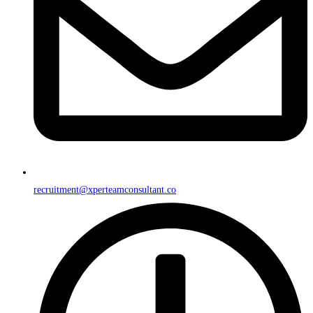
recruitment@xperteamconsultant.co