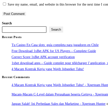
Save my name, email, and website in this browser for the next time I c
Search
Search
Recent Posts
Tu Casino En Casa slots: guía completa para jugadores en Chile
Free Download 1xBet APK for US Players – Complete Guide
Correct Score 1xBet APK account verification
1xbet download apps – Guide complet pour télécharger l’application, s’
4 Macam Kontrak Kerja yang Wajib Jobseeker Tahu!
Recent Comments
4 Macam Kontrak Kerja yang Wajib Jobseeker Tahu! - Xperteam Hunt
Macam-Macam C-Level dalam Perusahaan beserta Gajinya - Xperteam
Jangan Salah! Ini Perbedaan Sales dan Marketing - Xperteam Hunter