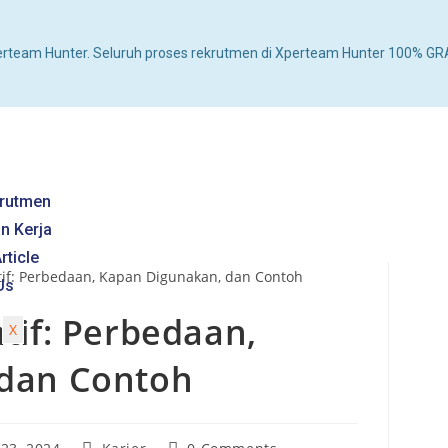
rteam Hunter. Seluruh proses rekrutmen di Xperteam Hunter 100% GRA
rutmen
n Kerja
rticle
Us
tif: Perbedaan,
X
 dan Contoh