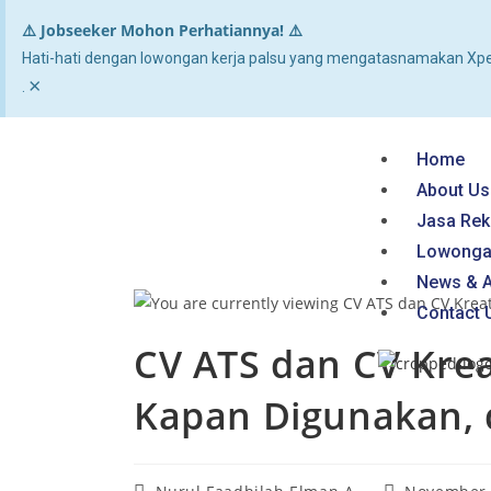
⚠️ Jobseeker Mohon Perhatiannya! ⚠️
Hati-hati dengan lowongan kerja palsu yang mengatasnamakan Xpe
×
.
Home
About Us
Jasa Rek
Lowonga
News & A
Contact 
CV ATS dan CV Krea
Kapan Digunakan,