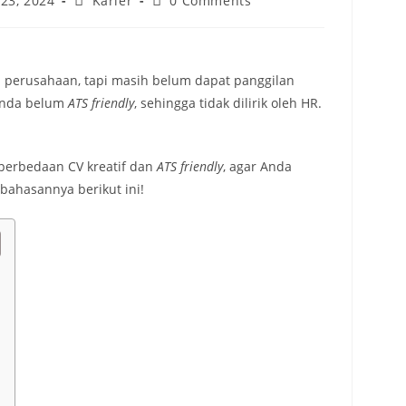
23, 2024
Karier
0 Comments
perusahaan, tapi masih belum dapat panggilan
Anda belum
ATS friendly
, sehingga tidak dilirik oleh HR.
 perbedaan CV kreatif dan
ATS friendly
, agar Anda
bahasannya berikut ini!